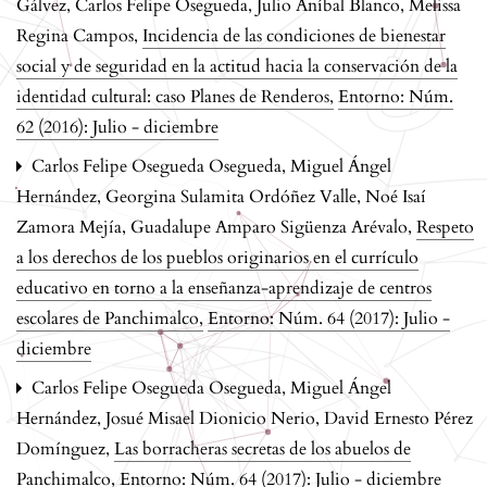
Gálvez, Carlos Felipe Osegueda, Julio Aníbal Blanco, Melissa
Regina Campos,
Incidencia de las condiciones de bienestar
social y de seguridad en la actitud hacia la conservación de la
identidad cultural: caso Planes de Renderos
,
Entorno: Núm.
62 (2016): Julio - diciembre
Carlos Felipe Osegueda Osegueda, Miguel Ángel
Hernández, Georgina Sulamita Ordóñez Valle, Noé Isaí
Zamora Mejía, Guadalupe Amparo Sigüenza Arévalo,
Respeto
a los derechos de los pueblos originarios en el currículo
educativo en torno a la enseñanza-aprendizaje de centros
escolares de Panchimalco
,
Entorno: Núm. 64 (2017): Julio -
diciembre
Carlos Felipe Osegueda Osegueda, Miguel Ángel
Hernández, Josué Misael Dionicio Nerio, David Ernesto Pérez
Domínguez,
Las borracheras secretas de los abuelos de
Panchimalco
,
Entorno: Núm. 64 (2017): Julio - diciembre