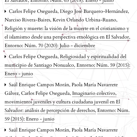
El Salvador
,
Entorno: Núm. 65 (2018): Enero - junio
Carlos Felipe Osegueda, Diego José Barquero-Hernández,
Narciso Rivera-Baires, Kevin Orlando Urbina-Ruano,
Religión y muerte: la visión de la muerte en el cristianismo y
el islamismo desde una perspectiva etnológica en El Salvador
,
Entorno: Núm. 70 (2020): Julio - diciembre
Carlos Felipe Osegueda,
Religiosidad y espiritualidad del
municipio de Santiago Nonualco
,
Entorno: Núm. 59 (2015):
Enero - junio
Saúl Enrique Campos Morán, Paola María Navarrete
Gálvez, Carlos Felipe Osegueda,
Imaginario colectivo,
movimientos juveniles y cultura ciudadana juvenil en El
Salvador: análisis de percepción de derechos
,
Entorno: Núm.
59 (2015): Enero - junio
Saúl Enrique Campos Morán, Paola María Navarrete