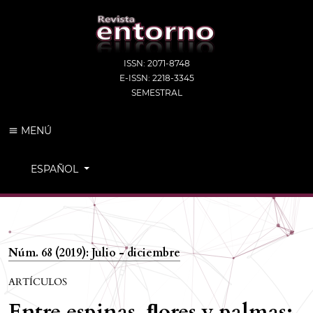
ISSN: 2071-8748
E-ISSN: 2218-3345
SEMESTRAL
MENÚ
CAMBIAR EL IDIOMA. EL IDIOMA ACTUAL ES:
ESPAÑOL
Núm. 68 (2019): Julio - diciembre
ARTÍCULOS
Entre espinas, ﬂores y palmas: