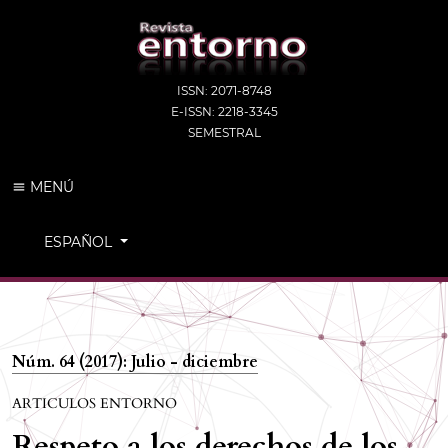
ISSN: 2071-8748
E-ISSN: 2218-3345
SEMESTRAL
MENÚ
CAMBIAR EL IDIOMA. EL IDIOMA ACTUAL ES:
ESPAÑOL
Núm. 64 (2017): Julio - diciembre
ARTICULOS ENTORNO
Respeto a los derechos de los