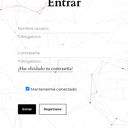
Entrar
Nombre usuario
*
Obligatorio
Contraseña
*
Obligatorio
¿Has olvidado tu contraseña?
Mantenerme conectado
Entrar
Registrarse