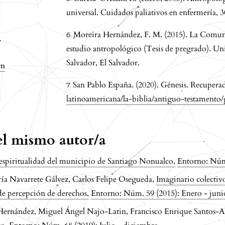
universal. Cuidados paliativos en enfermería, 
Moreira Hernández, F. M. (2015). La Comun
.
estudio antropológico (Tesis de pregrado). Un
Salvador, El Salvador.
rn
San Pablo España. (2020). Génesis. Recuper
latinoamericana/la-biblia/antiguo-testamento/
del mismo autor/a
 espiritualidad del municipio de Santiago Nonualco
,
Entorno: Núm.
a Navarrete Gálvez, Carlos Felipe Osegueda,
Imaginario colectiv
s de percepción de derechos
,
Entorno: Núm. 59 (2015): Enero - juni
Hernández, Miguel Ángel Najo-Latin, Francisco Enrique Santos-A