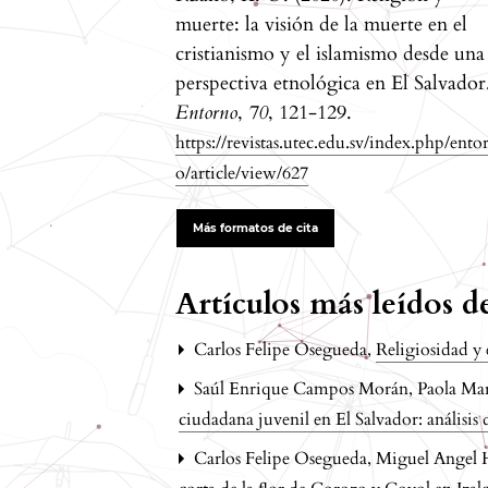
muerte: la visión de la muerte en el
cristianismo y el islamismo desde una
perspectiva etnológica en El Salvador
Entorno
,
70
, 121-129.
https://revistas.utec.edu.sv/index.php/ento
o/article/view/627
Más formatos de cita
Artículos más leídos 
Carlos Felipe Osegueda,
Religiosidad y
Saúl Enrique Campos Morán, Paola Marí
ciudadana juvenil en El Salvador: análisi
Carlos Felipe Osegueda, Miguel Angel 