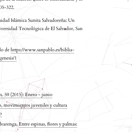
305-322.
idad Islámica Sunita Salvadoreña: Un
iversidad Tecnológica de El Salvador, San
ado de
https://www.sanpablo.es/biblia-
genesis/1
 59 (2015): Enero - junio
o, movimientos juveniles y cultura
o
lvarenga,
Entre espinas, ﬂores y palmas: