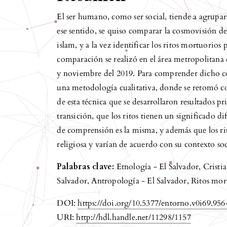
El ser humano, como ser social, tiende a agrupar
ese sentido, se quiso comparar la cosmovisión de 
islam, y a la vez identificar los ritos mortuorios 
comparación se realizó en el área metropolitana 
y noviembre del 2019. Para comprender dicho con
una metodología cualitativa, donde se retomó co
de esta técnica que se desarrollaron resultados p
transición, que los ritos tienen un significado dif
de comprensión es la misma, y además que los rit
religiosa y varían de acuerdo con su contexto so
Palabras clave:
Etnología - El Salvador, Cristi
Salvador, Antropología - El Salvador, Ritos mort
DOI:
https://doi.org/10.5377/entorno.v0i69.956
URI:
http://hdl.handle.net/11298/1157