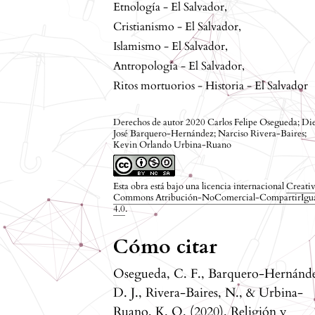
Etnología - El Salvador
,
Cristianismo - El Salvador
,
Islamismo - El Salvador
,
Antropología - El Salvador
,
Ritos mortuorios - Historia - El Salvador
Derechos de autor 2020 Carlos Felipe Osegueda; Di
José Barquero-Hernández; Narciso Rivera-Baires;
Kevin Orlando Urbina-Ruano
Esta obra está bajo una licencia internacional
Creati
Commons Atribución-NoComercial-CompartirIgu
4.0
.
Cómo citar
Osegueda, C. F., Barquero-Hernánd
D. J., Rivera-Baires, N., & Urbina-
Ruano, K. O. (2020). Religión y