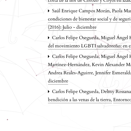
corta de la ﬂor de Corozo y Coyol en Iza
Saúl Enrique Campos Morán, Paola María
condiciones de bienestar social y de segur
(2016): Julio - diciembre
Carlos Felipe Osegueda, Miguel Ángel 
del movimiento LGBTI salvadoreño: en e
Carlos Felipe Osegueda, Miguel Ángel
Martínez-Hernández, Kevin Alexander Ma
Andrea Reales-Aguirre, Jennifer Esmeral
diciembre
Carlos Felipe Osegueda, Delmy Rossana 
bendición a las venas de la tierra
,
Entorno: