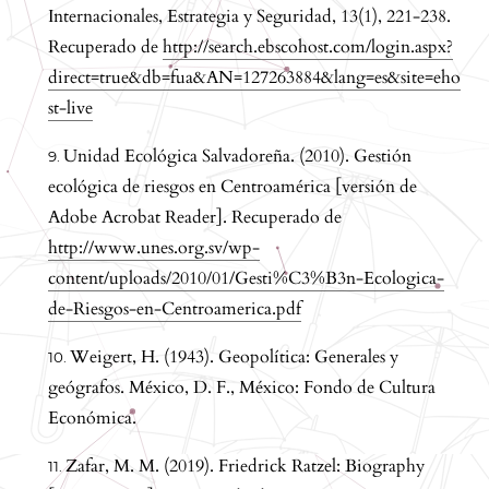
Internacionales, Estrategia y Seguridad, 13(1), 221-238.
Recuperado de
http://search.ebscohost.com/login.aspx?
direct=true&db=fua&AN=127263884&lang=es&site=eho
st-live
Unidad Ecológica Salvadoreña. (2010). Gestión
ecológica de riesgos en Centroamérica [versión de
Adobe Acrobat Reader]. Recuperado de
http://www.unes.org.sv/wp-
content/uploads/2010/01/Gesti%C3%B3n-Ecologica-
de-Riesgos-en-Centroamerica.pdf
Weigert, H. (1943). Geopolítica: Generales y
geógrafos. México, D. F., México: Fondo de Cultura
Económica.
Zafar, M. M. (2019). Friedrick Ratzel: Biography