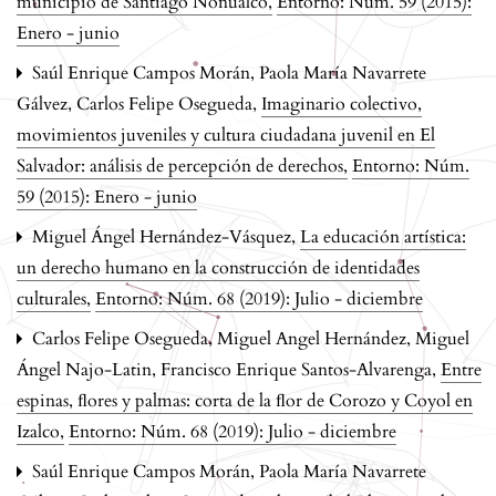
municipio de Santiago Nonualco
,
Entorno: Núm. 59 (2015):
Enero - junio
Saúl Enrique Campos Morán, Paola María Navarrete
Gálvez, Carlos Felipe Osegueda,
Imaginario colectivo,
movimientos juveniles y cultura ciudadana juvenil en El
Salvador: análisis de percepción de derechos
,
Entorno: Núm.
59 (2015): Enero - junio
Miguel Ángel Hernández-Vásquez,
La educación artística:
un derecho humano en la construcción de identidades
culturales
,
Entorno: Núm. 68 (2019): Julio - diciembre
Carlos Felipe Osegueda, Miguel Angel Hernández, Miguel
Ángel Najo-Latin, Francisco Enrique Santos-Alvarenga,
Entre
espinas, ﬂores y palmas: corta de la ﬂor de Corozo y Coyol en
Izalco
,
Entorno: Núm. 68 (2019): Julio - diciembre
Saúl Enrique Campos Morán, Paola María Navarrete