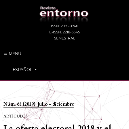
ISSN: 2071-8748
E-ISSN: 2218-3345
SEMESTRAL
MENÚ
CAMBIAR EL IDIOMA. EL IDIOMA ACTUAL ES:
ESPAÑOL
Núm. 68 (2019): Julio - diciembre
ARTÍCULOS
La oferta electoral 2018 y el