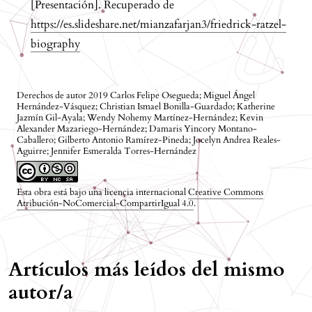
[Presentación]. Recuperado de
https://es.slideshare.net/mianzafarjan3/friedrick-ratzel-
biography
Derechos de autor 2019 Carlos Felipe Osegueda; Miguel Ángel
Hernández-Vásquez; Christian Ismael Bonilla-Guardado; Katherine
Jazmín Gil-Ayala; Wendy Nohemy Martínez-Hernández; Kevin
Alexander Mazariego-Hernández; Damaris Yincory Montano-
Caballero; Gilberto Antonio Ramírez-Pineda; Jocelyn Andrea Reales-
Aguirre; Jennifer Esmeralda Torres-Hernández
Esta obra está bajo una licencia internacional
Creative Commons
Atribución-NoComercial-CompartirIgual 4.0
.
Artículos más leídos del mismo
autor/a