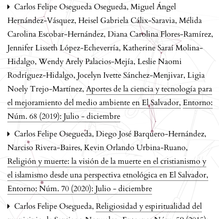
Carlos Felipe Osegueda Osegueda, Miguel Ángel
Hernández-Vásquez, Heisel Gabriela Cálix-Saravia, Mélida
Carolina Escobar-Hernández, Diana Carolina Flores-Ramírez,
Jennifer Lisseth López-Echeverría, Katherine Saraí Molina-
Hidalgo, Wendy Arely Palacios-Mejía, Leslie Naomi
Rodríguez-Hidalgo, Jocelyn Ivette Sánchez-Menjivar, Ligia
Noely Trejo-Martínez,
Aportes de la ciencia y tecnología para
el mejoramiento del medio ambiente en El Salvador
,
Entorno:
Núm. 68 (2019): Julio - diciembre
Carlos Felipe Osegueda, Diego José Barquero-Hernández,
Narciso Rivera-Baires, Kevin Orlando Urbina-Ruano,
Religión y muerte: la visión de la muerte en el cristianismo y
el islamismo desde una perspectiva etnológica en El Salvador
,
Entorno: Núm. 70 (2020): Julio - diciembre
Carlos Felipe Osegueda,
Religiosidad y espiritualidad del