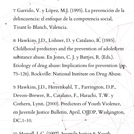
Garrido, V. y López, M.J. (1995). La prevención de la
delincuencia: el enfoque de la competencia social,
Tirant lo Blanch, Valencia.
Hawkins, J.D., Lishner, D. y Catalano, R. (1985).
Childhood predictors and the prevention of adolescent
substance abuse. En Jones, C. J. y Battjes, R. (Eds.).
Etiology of drug abuse: Implications for prevention (pp.
75-126). Rockville: National Institute on Drug Abuse.
Hawkins, J.D., Herrenkohl, T., Farrington, D.P.,
Devon-Brewer, R., Catalano, F., Harachi, T.W. y
Cothern, Lynn. (2000). Predictors of Youth Violence,
en Juvenile Justice Bulletin, April, OJJDP, Washington,
DC.1-10.
Howell, J. C. (1997). Juvenile Justice & Youth