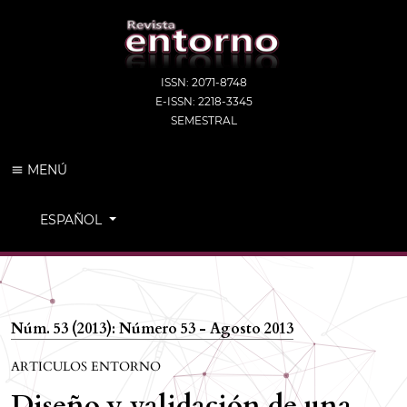
ISSN: 2071-8748
E-ISSN: 2218-3345
SEMESTRAL
MENÚ
CAMBIAR EL IDIOMA. EL IDIOMA ACTUAL ES:
ESPAÑOL
Núm. 53 (2013): Número 53 - Agosto 2013
ARTICULOS ENTORNO
Diseño y validación de una