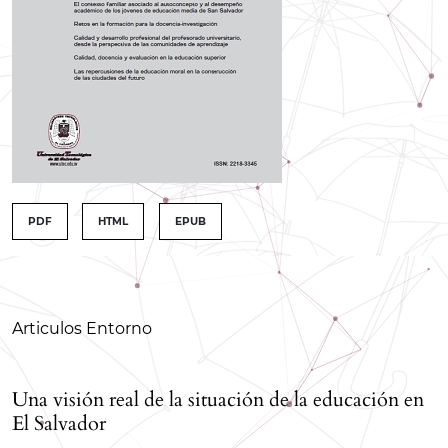
##issue.tableOfContents##
PDF
HTML
EPUB
Tabla de contenidos
Articulos Entorno
Una visión real de la situación de la educación en
El Salvador