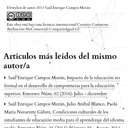
Derechos de autor 2013 Saúl Enrique Campos Morán
Esta obra está bajo una licencia internacional
Creative Commons
Atribución-NoComercial-CompartirIgual 4.0
.
Artículos más leídos del mismo
autor/a
Saúl Enrique Campos Morán,
Impacto de la educación no
formal en el desarrollo de competencias para la educación
superior
,
Entorno: Núm. 62 (2016): Julio - diciembre
Saúl Enrique Campos Morán, Julio Aníbal Blanco, Paola
María Navarrete Gálvez,
Condiciones culturales de los
estudiantes de educación media para el aprendizaje del idioma
inglés
,
Entorno: Núm. 56 (2014): Número 56 - Agosto 2014