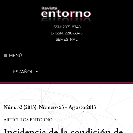
ISSN: 2071-8748
E-ISSN: 2218-3345
SEMESTRAL
MENÚ
CAMBIAR EL IDIOMA. EL IDIOMA ACTUAL ES:
ESPAÑOL
Núm. 53 (2013): Número 53 - Agosto 2013
ARTICULOS ENTORNO
Incidencia de la condición de