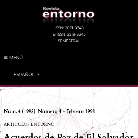
ISSN: 2071-8748
E-ISSN: 2218-3345
SEMESTRAL
MENÚ
CAMBIAR EL IDIOMA. EL IDIOMA ACTUAL ES:
ESPAÑOL
Núm. 4 (1998): Número 4 - Febrero 1998
ARTICULOS ENTORNO
Acuerdos de Paz de El Salvador