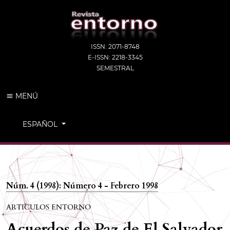
ISSN: 2071-8748
E-ISSN: 2218-3345
SEMESTRAL
MENÚ
CAMBIAR EL IDIOMA. EL IDIOMA ACTUAL ES:
ESPAÑOL
Núm. 4 (1998): Número 4 - Febrero 1998
ARTICULOS ENTORNO
Acuerdos de Paz de El Salvador