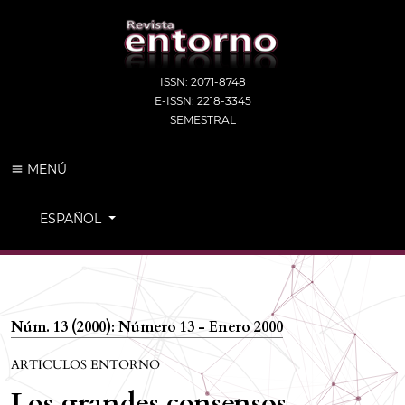
ISSN: 2071-8748
E-ISSN: 2218-3345
SEMESTRAL
MENÚ
CAMBIAR EL IDIOMA. EL IDIOMA ACTUAL ES:
ESPAÑOL
Núm. 13 (2000): Número 13 - Enero 2000
ARTICULOS ENTORNO
Los grandes consensos