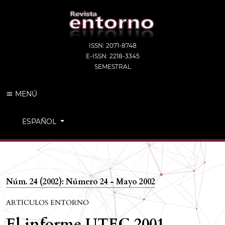
ISSN: 2071-8748
E-ISSN: 2218-3345
SEMESTRAL
MENÚ
CAMBIAR EL IDIOMA. EL IDIOMA ACTUAL ES:
ESPAÑOL
Núm. 24 (2002): Número 24 - Mayo 2002
ARTICULOS ENTORNO
El informe UTEC 2001