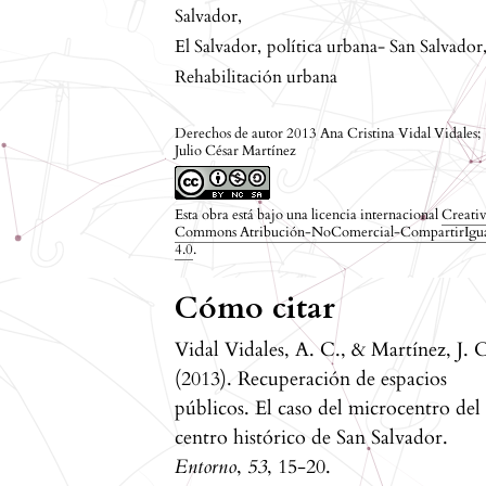
Salvador
,
El Salvador
,
política urbana- San Salvador
Rehabilitación urbana
Derechos de autor 2013 Ana Cristina Vidal Vidales;
Julio César Martínez
Esta obra está bajo una licencia internacional
Creati
Commons Atribución-NoComercial-CompartirIgu
4.0
.
Cómo citar
Vidal Vidales, A. C., & Martínez, J. 
(2013). Recuperación de espacios
públicos. El caso del microcentro del
centro histórico de San Salvador.
Entorno
,
53
, 15-20.