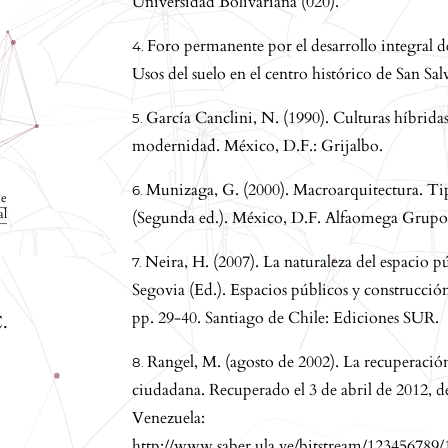
Universidad Bolivariana (020).
,
Foro permanente por el desarrollo integral de
Usos del suelo en el centro histórico de San S
García Canclini, N. (1990). Culturas híbridas. 
modernidad. México, D.F.: Grijalbo.
Munizaga, G. (2000). Macroarquitectura. Tipo
ve
al
(Segunda ed.). México, D.F. Alfaomega Grupo
Neira, H. (2007). La naturaleza del espacio pú
Segovia (Ed.). Espacios públicos y construcción
pp. 29-40. Santiago de Chile: Ediciones SUR.
C.
Rangel, M. (agosto de 2002). La recuperación
ciudadana. Recuperado el 3 de abril de 2012, 
Venezuela:
http://www.saber.ula.ve/bitstream/123456789/