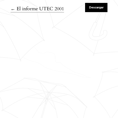
Volver a los detalles del artículo
←
El informe UTEC 2001
Descargar