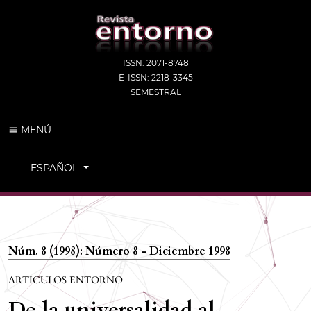
ISSN: 2071-8748
E-ISSN: 2218-3345
SEMESTRAL
MENÚ
CAMBIAR EL IDIOMA. EL IDIOMA ACTUAL ES:
ESPAÑOL
Núm. 8 (1998): Número 8 - Diciembre 1998
ARTICULOS ENTORNO
De la universalidad al