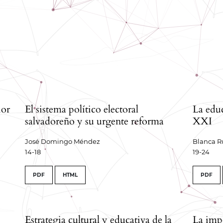
#
ior
El sistema político electoral
La educ
salvadoreño y su urgente reforma
XXI
José Domingo Méndez
Blanca R
14-18
19-24
PDF
HTML
PDF
Estrategia cultural y educativa de la
La impo