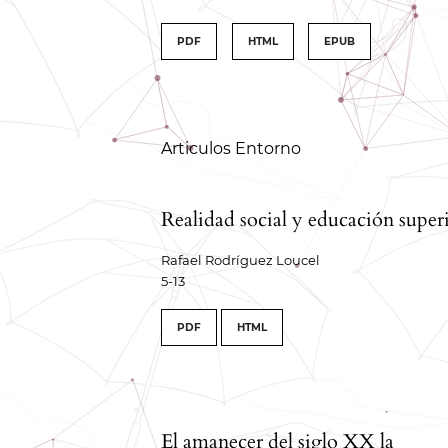
##issue.tableOfContents#
PDF
HTML
EPUB
Tabla de contenidos
Articulos Entorno
Realidad social y educación super
Rafael Rodríguez Loucel
5-13
PDF
HTML
El amanecer del siglo XX la