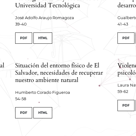
Universidad Tecnológica
desarro
José Adolfo Araujo Romagoza
Gualbert
39-40
41-43
PDF
HTML
PDF
al
Situación del entorno físico de El
Violen
Salvador, necesidades de recuperar
psicoló
nuestro ambiente natural
Laura Na
59-62
Humberto Corado Figueroa
54-58
PDF
PDF
HTML