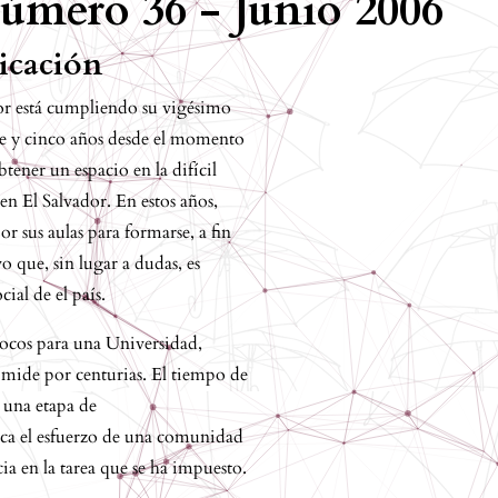
úmero 36 - Junio 2006
licación
or está cumpliendo su vigésimo
te y cinco años desde el momento
tener un espacio en la difícil
 en El Salvador. En estos años,
 sus aulas para formarse, a fin
o que, sin lugar a dudas, es
ial de el país.
pocos para una Universidad,
se mide por centurias. El tiempo de
 una etapa de
fica el esfuerzo de una comunidad
ia en la tarea que se ha impuesto.