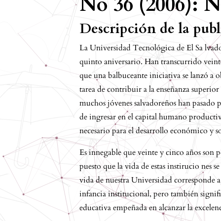
No 36 (2006): N
Descripción de la pub
La Universidad Tecnológica de El Sa lvad
quinto aniversario. Han transcurrido vein
que una balbuceante iniciativa se lanzó a ob
tarea de contribuir a la enseñanza superior
muchos jóvenes salvadoreños han pasado por
de ingresar en el capital humano productiv
necesario para el desarrollo económico y soc
Es innegable que veinte y cinco años son 
puesto que la vida de estas instirucio nes 
vida de nuestra Universidad corresponde a
infancia institucional, pero también signi
educativa empeñada en alcanzar la excelenc