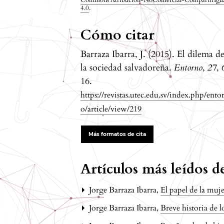
Commons Atribución-NoComercial-CompartirIgu
4.0
.
Cómo citar
Barraza Ibarra, J. (2015). El dilema d
la sociedad salvadoreña.
Entorno
,
27
, 
16.
https://revistas.utec.edu.sv/index.php/ento
o/article/view/219
Más formatos de cita
Artículos más leídos 
Jorge Barraza Ibarra,
El papel de la muje
Jorge Barraza Ibarra,
Breve historia de l