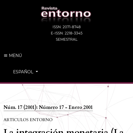
ISSN: 2071-8748
E-ISSN: 2218-3345
SEMESTRAL
MENÚ
CAMBIAR EL IDIOMA. EL IDIOMA ACTUAL ES:
ESPAÑOL
Núm. 17 (2001): Número 17 - Enero 2001
ARTICULOS ENTORNO
La integración monetaria (La