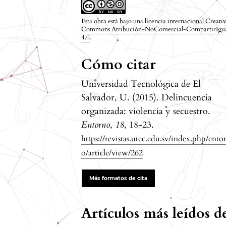
Esta obra está bajo una licencia internacional
Creati
Commons Atribución-NoComercial-CompartirIgu
4.0
.
Cómo citar
Universidad Tecnológica de El
Salvador, U. (2015). Delincuencia
organizada: violencia y secuestro.
Entorno
,
18
, 18-23.
https://revistas.utec.edu.sv/index.php/ento
o/article/view/262
Más formatos de cita
Artículos más leídos 