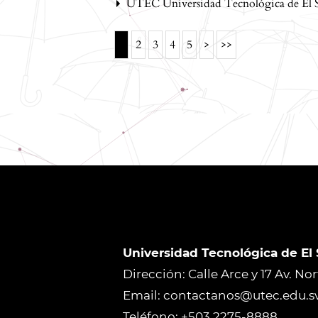
UTEC Universidad Tecnológica de El 
1
2
3
4
5
>
>>
Universidad Tecnológica de El
Dirección: Calle Arce y 17 Av. No
Email: contactanos@utec.edu.s
Teléfono: +503 2275-8888