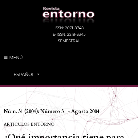
ISSN: 2071-8748
E-ISSN: 2218-3345
SEMESTRAL
MENÚ
CAMBIAR EL IDIOMA. EL IDIOMA ACTUAL ES:
ESPAÑOL
Núm. 31 (2004): Número 31 - Agosto 2004
ARTICULOS ENTORNO
¿Qué importancia tiene para