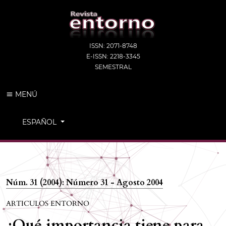
ISSN: 2071-8748
E-ISSN: 2218-3345
SEMESTRAL
MENÚ
CAMBIAR EL IDIOMA. EL IDIOMA ACTUAL ES:
ESPAÑOL
Núm. 31 (2004): Número 31 - Agosto 2004
ARTICULOS ENTORNO
¿Qué importancia tiene para