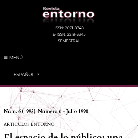
ISSN: 2071-8748
E-ISSN: 2218-3345
SEMESTRAL
MENÚ
CAMBIAR EL IDIOMA. EL IDIOMA ACTUAL ES:
ESPAÑOL
Núm. 6 (1998): Número 6 - Julio 1998
ARTICULOS ENTORNO
El espacio de lo público: una