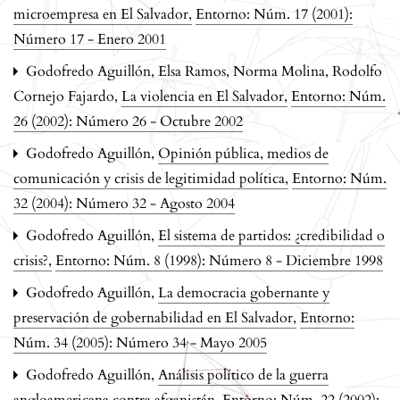
microempresa en El Salvador
,
Entorno: Núm. 17 (2001):
Número 17 - Enero 2001
Godofredo Aguillón, Elsa Ramos, Norma Molina, Rodolfo
Cornejo Fajardo,
La violencia en El Salvador
,
Entorno: Núm.
26 (2002): Número 26 - Octubre 2002
Godofredo Aguillón,
Opinión pública, medios de
comunicación y crisis de legitimidad política
,
Entorno: Núm.
32 (2004): Número 32 - Agosto 2004
Godofredo Aguillón,
El sistema de partidos: ¿credibilidad o
crisis?
,
Entorno: Núm. 8 (1998): Número 8 - Diciembre 1998
Godofredo Aguillón,
La democracia gobernante y
preservación de gobernabilidad en El Salvador
,
Entorno:
Núm. 34 (2005): Número 34 - Mayo 2005
Godofredo Aguillón,
Análisis político de la guerra
angloamericana contra afganistán
,
Entorno: Núm. 22 (2002):