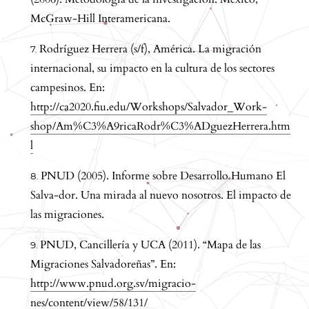
McGraw-Hill Interamericana.
Rodríguez Herrera (s/f), América. La migración
internacional, su impacto en la cultura de los sectores
campesinos. En:
http://ca2020.fiu.edu/Workshops/Salvador_Work-
shop/Am%C3%A9ricaRodr%C3%ADguezHerrera.htm
l
PNUD (2005). Informe sobre Desarrollo Humano El
Salva-dor. Una mirada al nuevo nosotros. El impacto de
las migraciones.
PNUD, Cancillería y UCA (2011). “Mapa de las
Migraciones Salvadoreñas”. En:
http://www.pnud.org.sv/migracio-
nes/content/view/58/131/