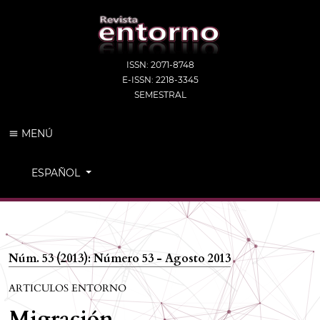
ISSN: 2071-8748
E-ISSN: 2218-3345
SEMESTRAL
MENÚ
CAMBIAR EL IDIOMA. EL IDIOMA ACTUAL ES:
ESPAÑOL
Núm. 53 (2013): Número 53 - Agosto 2013
ARTICULOS ENTORNO
Migración,