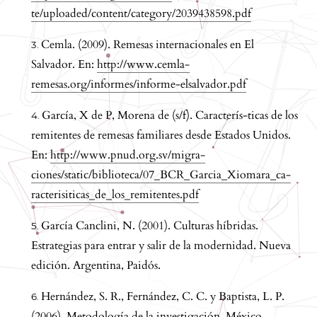
te/uploaded/content/category/2039438598.pdf
Cemla. (2009). Remesas internacionales en El
Salvador. En:
http://www.cemla-
remesas.org/informes/informe-elsalvador.pdf
García, X de P, Morena de (s/f). Caracterís-ticas de los
remitentes de remesas familiares desde Estados Unidos.
En:
http://www.pnud.org.sv/migra-
ciones/static/biblioteca/07_BCR_Garcia_Xiomara_ca-
racterisiticas_de_los_remitentes.pdf
García Canclini, N. (2001). Culturas híbridas.
Estrategias para entrar y salir de la modernidad. Nueva
edición. Argentina, Paidós.
Hernández, S. R., Fernández, C. C. y Baptista, L. P.
(2006). Metodología de la investigación. México,