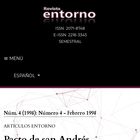
ISSN: 2071-8748
E-ISSN: 2218-3345
SEMESTRAL
MENÚ
CAMBIAR EL IDIOMA. EL IDIOMA ACTUAL ES:
ESPAÑOL
Núm. 4 (1998): Número 4 - Febrero 1998
ARTICULOS ENTORNO
Pacto de san Andrés