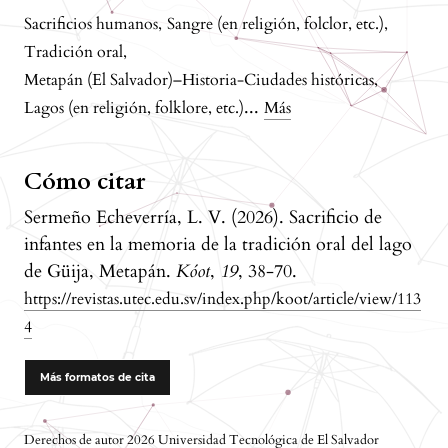
Sacrificios humanos
,
Sangre (en religión, folclor, etc.)
,
Tradición oral
,
Metapán (El Salvador)–Historia-Ciudades históricas
,
...
Lagos (en religión, folklore, etc.)
Más
Cómo citar
Sermeño Echeverría, L. V. (2026). Sacrificio de
infantes en la memoria de la tradición oral del lago
de Güija, Metapán.
Kóot
,
19
, 38-70.
https://revistas.utec.edu.sv/index.php/koot/article/view/113
4
Más formatos de cita
Derechos de autor 2026 Universidad Tecnológica de El Salvador