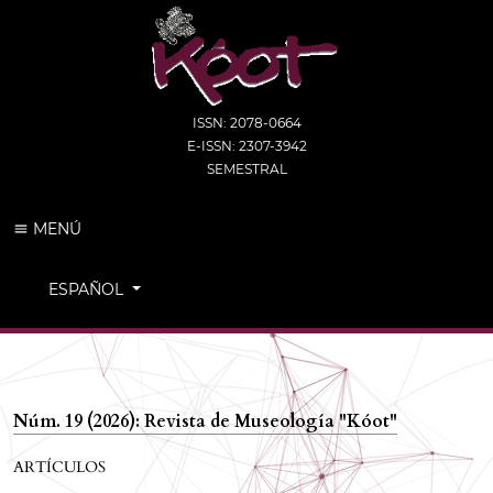
ISSN: 2078-0664
E-ISSN: 2307-3942
SEMESTRAL
MENÚ
CAMBIAR EL IDIOMA. EL IDIOMA ACTUAL ES:
ESPAÑOL
Núm. 19 (2026): Revista de Museología "Kóot"
ARTÍCULOS