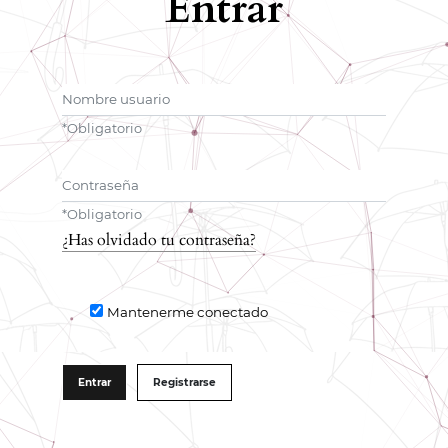
Entrar
Nombre usuario
*
Obligatorio
Contraseña
*
Obligatorio
¿Has olvidado tu contraseña?
Mantenerme conectado
Entrar
Registrarse