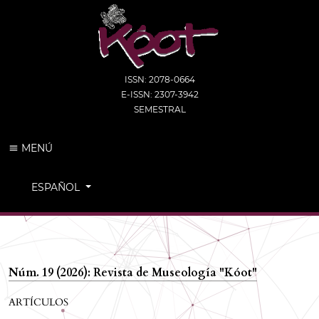
ISSN: 2078-0664
E-ISSN: 2307-3942
SEMESTRAL
MENÚ
CAMBIAR EL IDIOMA. EL IDIOMA ACTUAL ES:
ESPAÑOL
Núm. 19 (2026): Revista de Museología "Kóot"
ARTÍCULOS