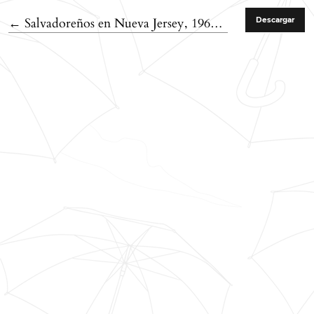
Volver a los detalles del artículo
←
Salvadoreños en Nueva Jersey, 1960-presente
Descargar