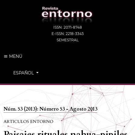
ISSN: 2071-8748
E-ISSN: 2218-3345
SEMESTRAL
MENÚ
CAMBIAR EL IDIOMA. EL IDIOMA ACTUAL ES:
ESPAÑOL
Núm. 53 (2013): Número 53 - Agosto 2013
ARTICULOS ENTORNO
Paisajes rituales nahua-pipiles