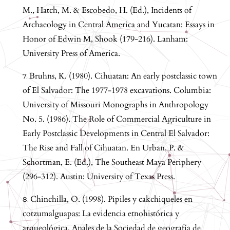
M., Hatch, M. & Escobedo, H. (Ed.), Incidents of
Archaeology in Central America and Yucatan: Essays in
Honor of Edwin M, Shook (179-216). Lanham:
University Press of America.
Bruhns, K. (1980). Cihuatan: An early postclassic town
of El Salvador: The 1977-1978 excavations. Columbia:
University of Missouri Monographs in Anthropology
No. 5. (1986). The Role of Commercial Agriculture in
Early Postclassic Developments in Central El Salvador:
The Rise and Fall of Cihuatan. En Urban, P. &
Schortman, E. (Ed.), The Southeast Maya Periphery
(296-312). Austin: University of Texas Press.
Chinchilla, O. (1998). Pipiles y cakchiqueles en
cotzumalguapas: La evidencia etnohistórica y
arqueológica. Anales de la Sociedad de geografía de