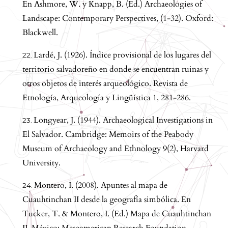
En Ashmore, W. y Knapp, B. (Ed.) Archaeologies of
Landscape: Contemporary Perspectives, (1-32). Oxford:
Blackwell.
Lardé, J. (1926). Índice provisional de los lugares del
territorio salvadoreño en donde se encuentran ruinas y
otros objetos de interés arqueológico. Revista de
Etnología, Arqueología y Lingüística 1, 281-286.
Longyear, J. (1944). Archaeological Investigations in
El Salvador. Cambridge: Memoirs of the Peabody
Museum of Archaeology and Ethnology 9(2), Harvard
University.
Montero, I. (2008). Apuntes al mapa de
Cuauhtinchan II desde la geografía simbólica. En
Tucker, T. & Montero, I. (Ed.) Mapa de Cuauhtinchan
II. México: Mesoamerican Research Foundation.