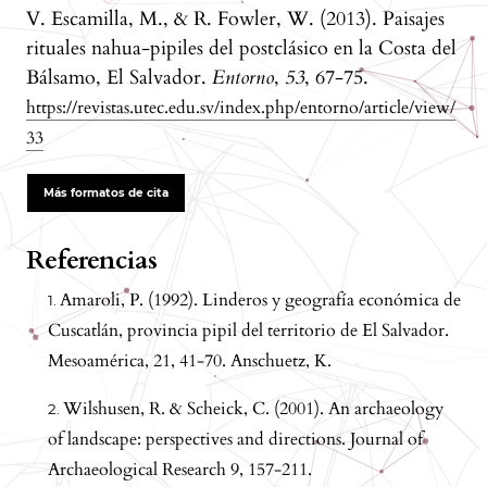
V. Escamilla, M., & R. Fowler, W. (2013). Paisajes
rituales nahua-pipiles del postclásico en la Costa del
Bálsamo, El Salvador.
Entorno
,
53
, 67-75.
https://revistas.utec.edu.sv/index.php/entorno/article/view/
33
Más formatos de cita
Referencias
Amaroli, P. (1992). Linderos y geografía económica de
Cuscatlán, provincia pipil del territorio de El Salvador.
Mesoamérica, 21, 41-70. Anschuetz, K.
Wilshusen, R. & Scheick, C. (2001). An archaeology
of landscape: perspectives and directions. Journal of
Archaeological Research 9, 157-211.