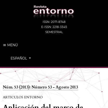
ISSN: 2071-8748
E-ISSN: 2218-3345
SEMESTRAL
MENÚ
CAMBIAR EL IDIOMA. EL IDIOMA ACTUAL ES:
ESPAÑOL
Núm. 53 (2013): Número 53 - Agosto 2013
ARTICULOS ENTORNO
Aplicación del marco de