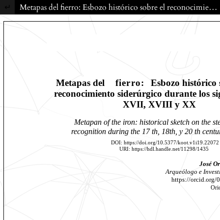
Volver a los detalles del artículo
Metapas del fierro: Esbozo histórico sobre el reconocimiento siderúrgico durante los siglos XVII, XVIII y XX