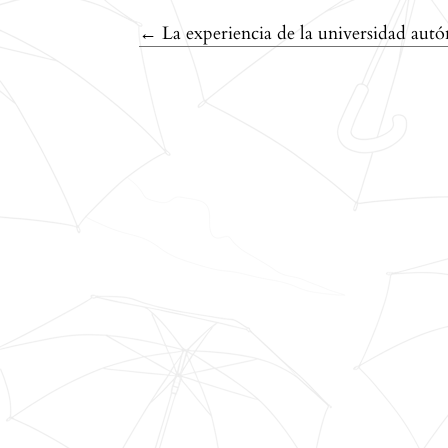
Volver a los detalles del artículo
←
La experiencia de la universidad au