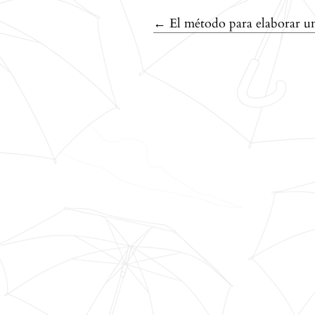
Volver a los detalles del art
←
El método para elaborar u