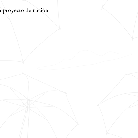
ículo
n proyecto de nación