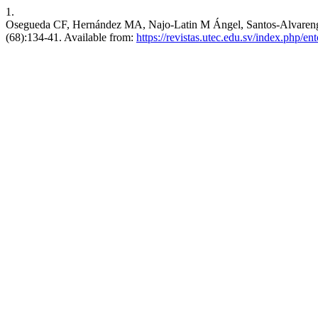
1.
Osegueda CF, Hernández MA, Najo-Latin M Ángel, Santos-Alvarenga FE
(68):134-41. Available from:
https://revistas.utec.edu.sv/index.php/en