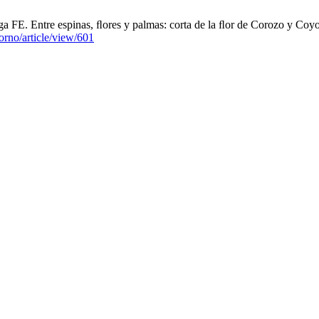
. Entre espinas, ﬂores y palmas: corta de la ﬂor de Corozo y Coyol e
torno/article/view/601