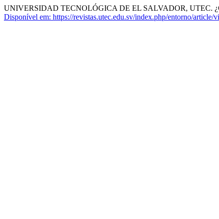
UNIVERSIDAD TECNOLÓGICA DE EL SALVADOR, UTEC. ¿Qué importan
Disponível em: https://revistas.utec.edu.sv/index.php/entorno/article/