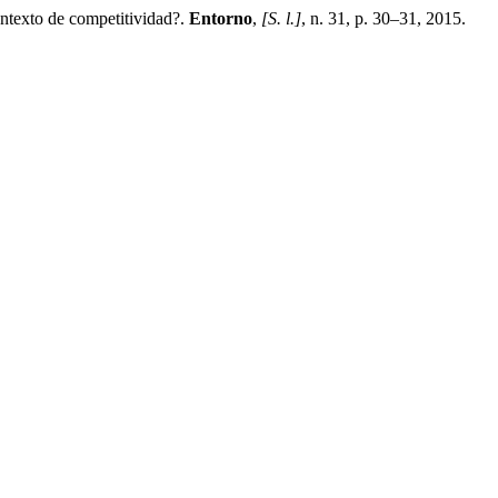
exto de competitividad?.
Entorno
,
[S. l.]
, n. 31, p. 30–31, 2015.