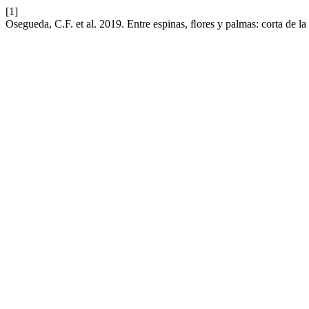
[1]
Osegueda, C.F. et al. 2019. Entre espinas, ﬂores y palmas: corta de l