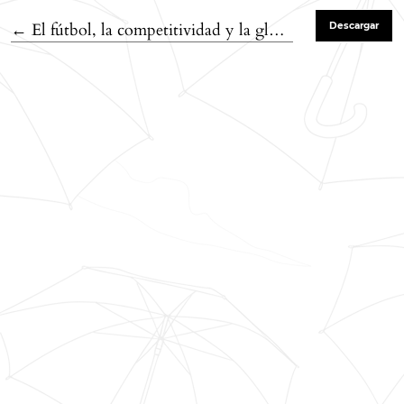
Volver a los detalles del artículo
←
El fútbol, la competitividad y la globalización
Descargar