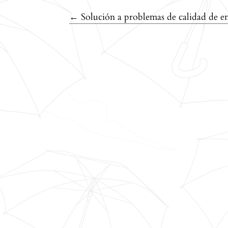
Volver a los detalles del artículo
←
Solución a problemas de calidad de en