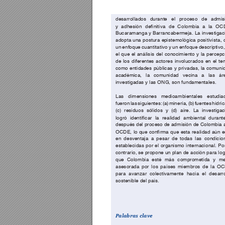
desarr
ollados durante el pr
oces
o de admis
y 
adhe
sión 
deniti
va 
de 
C
olomb
ia 
a 
la 
OCD
Buca
ramanga y Bar
ranca
bermeja
. La investigac
adopta u
na postura e
pistemológica positivista, 
un enfoque cuantit
ativo y un enfoque des
cripti
vo,
el que el anális
is del co
noc
imiento y la perc
ep
c
de los diferentes ac
tores involucrados en el t
com
o entidade
s públic
as y pri
vadas, la comuni
académ
ica
, la comuni
dad vecina a las á
r
investigadas y las ONG, son fun
damentales.
Las dimension
es medioambienta
les estudia
fueron las s
iguientes: (
a) minería, (b
) fuentes hídric
(
c) residuos sóli
dos y (d
) a
ire. La investiga
logró 
ident
ic
ar 
la 
realidad 
ambie
ntal 
durant
después d
el proc
eso de ad
misió
n de Colom
bia 
OCDE, 
lo 
que 
con
rma 
que 
esta 
reali
dad 
aún 
e
en desventaja a pesa
r de todas las c
ond
ici
o
estab
leci
das p
or el organis
mo internaci
onal. Por
contra
rio, se prop
one un plan de a
cc
ión para lo
g
que Colo
mbia esté más c
ompr
ometida y me
ases
orada por l
os países miembros d
e la O
para avanzar colec
tivamente hacia el d
esarr
sosteni
ble del país.
Pala
br
as
 c
la
ve