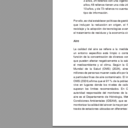
3 años, 34 rellenos con una vigenci
años, 48 rellenos tienen una vida út
10 años, y de 73 rellenos no cuenta
tipo de información. 
Por ello, es vital establecer políticas de gesti
que incluyan la reducción en origen, el 
reciclaje y la adopción de tecnologías ava
el tratamiento de residuos y la economía ci
Aire
La 
calidad 
del 
aire 
se 
reere 
a 
la 
medida
un 
entorno 
especíco 
está 
limpio 
o 
cont
función de la concentración de diversos co
que pueden afectar negativamente a la sa
el medioambiente y el clima. Según la O
Mundial de la Salud (OMS) (2024), alre
millones de personas mueren cada año por la
a 
partículas 
nas 
de 
aire 
contaminado. 
El 
i
OMS (2024) 
arma que el 91 
% de la 
poblac
vive en lugares donde los niveles de calid
superan los límites recomendados. En C
autoridad responsable del monitoreo de la 
aire es el Departamento de Hidrología, Met
Condiciones 
Ambientales (IDEAM), que se
monitorizar la calidad del aire en la mayor part
través de estaciones ubicadas en diferentes 