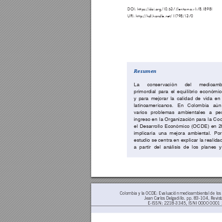
DOI: htt
ps:
/
/
doi.
org
/1
0.5377
/
entorno.
v
1
i7
8.
1
898
1 
UR
I: h
t
tp:/
/
hdl.h
and
le.ne
t/1
1
298/1
37
0 
Res
umen
La c
onser
vaci
ón del medi
oamb
primo
rdial para el eq
uilibrio e
con
ómic
y para mejorar l
a calid
ad de vida en 
latinoamer
ican
os. En Colomb
ia aún
varios prob
lemas am
biental
es a pe
ingreso en l
a Organizac
ión para la C
o
el Desarro
llo Econ
ómic
o (
O
CDE) en 2
impli
caría una mejora ambi
ental. Por
estudio s
e centra e
n explicar la real
ida
a par
tir del aná
lisis de l
os planes 
Colombia y la OCDE: Evaluación medioambiental de los
Jean Carlos Delgadillo. pp. 83-104, Revist
E-ISSN: 2218-3345, ISNI 0000 0001 2