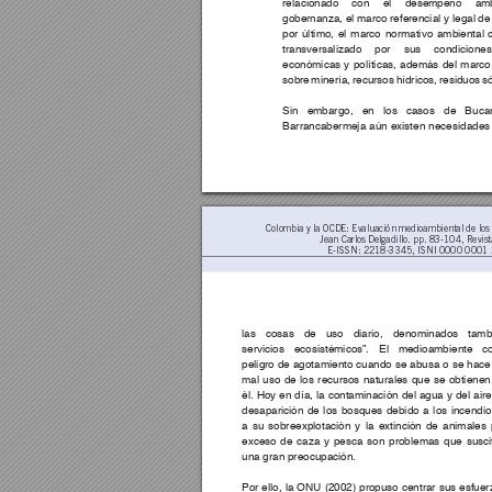
relacionado con el desempeño amb
gobernanza, el marco referencial y legal d
por último, el marco normativo ambiental 
transversalizado por sus condicione
económicas y políticas, además del marco
sobre minería, recursos hídricos, residuos sól
Sin embargo, en los casos de Buc
Barrancabermeja aún existen necesidades
Colombia y la OCDE: Evaluación medioambiental de los
Jean Carlos Delgadillo. pp. 83-104, Revist
E-ISSN: 2218-3345, ISNI 0000 0001 2
las cosas de uso diario, denominados tam
servicios ecosistémicos”. El medioambiente c
peligro de agotamiento cuando se abusa o se hace
mal uso de los recursos naturales que se obtienen
él. Hoy en día, la contaminación del agua y del aire,
desaparición de los bosques debido a los incendio
a su sobreexplotación y la extinción de animales 
exceso de caza y pesca son problemas que susci
una gran preocupación.
Por ello, la ONU (2002) propuso centrar sus esfuer