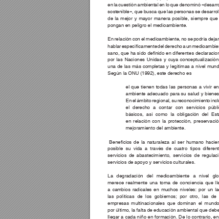
en la cuestión ambiental en lo que denominó «desarro
sostenible», que busca que las personas se desarrol
de la mejor y mayor manera posible, siempre que
pongan en peligro el medioambiente.
En relación con el medioambiente, no se podría dejar
hablar 
especícamente 
del 
derecho 
a 
un 
medioambie
sano, que 
ha sido 
denido 
en diferentes 
declaracio
por las Naciones Unidas y cuya conceptualización
una de las más completas y legítimas a nivel mundi
Según la ONU (1992), este derecho es
el que tienen todas las personas a vivir en
ambiente adecuado para su salud y bienes
En el ámbito regional, su reconocimiento incl
el derecho a contar con servicios públ
básicos, así como la obligación del Es
en relación con la protección, preservació
mejoramiento del ambiente. 
1
Benecios 
de 
la 
naturaleza 
al 
ser 
humano 
hacie
posible su vida a través de cuatro tipos diferent
servicios de abastecimiento, servicios de regulaci
servicios de apoyo y servicios culturales.
La degradación del medioambiente a nivel glo
merece realmente una toma de conciencia que ll
a cambios radicales en muchos niveles: por un la
las políticas de los gobiernos; por otro, las de
empresas multinacionales que dominan el mundo
por último, la falta de educación ambiental que debe
llegar a cada niño en formación. De lo contrario, en