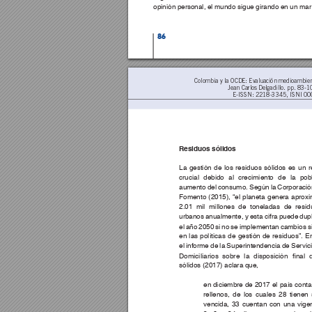
opinión personal, el mundo sigue girando en un mar
86
Colombia y la OCDE: Evaluación medioambient
Jean Carlos Delgadillo. pp. 83-1
E-ISSN: 2218-3345, ISNI 00
Residuos sólidos 
La gestión de los residuos sólidos es un r
crucial debido al crecimiento de la pob
aumento del consumo. Según la Corporació
Fomento (2015), “el planeta genera aprox
2.01 mil millones de toneladas de resid
urbanos anualmente, y esta cifra puede dupl
el 
año 
2050 
si 
no 
se 
implementan 
cambios 
s
en las políticas de gestión de residuos”. E
el informe de la Superintendencia de Servic
Domiciliarios 
sobre 
la 
disposición 
nal 
sólidos (2017) aclara que, 
en diciembre de 2017 el país cont
rellenos, de los cuales 28 tienen 
vencida, 33 cuentan con una vige