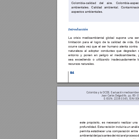
Colombia-calidad del
 aire.
 Colombia-aspe
ambientales. Calidad amb
iental. Contaminaci
aspectos ambien
tales.
Introducción 
La crisis medioambiental global supone una ser
limitación para el logro de la calidad de vida. Es
ocurre cada vez que el ser humano atenta contra 
naturaleza al adoptar conductas que degradan 
entorno y ponen en peligro el medioambiente, 
sea excediendo o utilizando inadecuadamente l
recursos naturales.
84
Colombia y la OCDE: Evaluación medioambient
Jean Carlos Delgadillo. pp. 83-1
E-ISSN: 2218-3345, ISNI 00
este propósito, es necesario realizar una 
profundidad. Esta revisión incluiría un anális
permita establecer una comparación entre l
ambiental del país antes de iniciar el proceso 