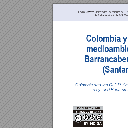
Revista 
 Universidad T
ecnológica de El 
entorno
E-ISSN: 2218-3345, ISNI 000
Colombia
 y
med
io
amb
Bar
ranc
ab
e
(
Santa
Colomb
ia and the OE
CD
: A
n
meja and Bucaram