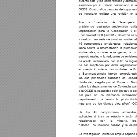
durante este, y los compromisos y cambios
asumidos por el Estado colombiano al in
OCDE. Cuatro años después de lograr este
es necesario realizar una revisión en p
T
ras la Evaluación de Desempeño
análisis de resultados ambientales reali
Organización para la Cooperación y el
Económico (OCDE) en 2019, Colombia se c
a realizar una serie de cambios ambientale
45 compromisos ambientales, relaciona
lucha contra la deforestación, la protecció
ambientales, sociales e indígenas, la pro
espacio marino y la reducción de emision
de 
efecto 
invernadero, 
con 
el 
n 
de 
lograr
de ser aceptados por dicha organizació
en cuenta lo anterior
, las ciudades de B
y Barrancabermeja fueron seleccionad
las dos principales ciudades del depa
Santander
, elegido 
por el Gobierno Naci
todos los departamentos de Colombia, par
a la OCDE la capacidad económica y la com
del país en los mercados internacio
departamento ha tenido la productivid
más alta de los últimos diez años” (OC
De los 45 compromisos adquirid
aplicables al área de estudio y están d
relacionados con la minería, lo
hídricos, los residuos sólidos y la calid
La 
investigación 
utilizó 
un 
amplio 
soporte 